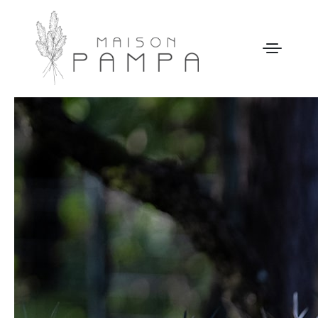
WELCOME
MAISON PAMPA
OUR STORY
LEISURE
GALLERY
OUR PRICES