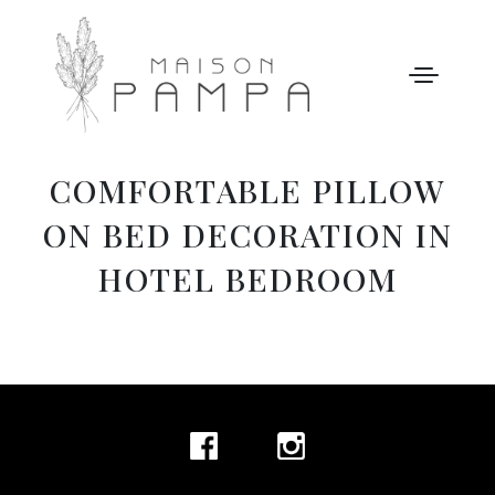
COMFORTABLE PILLOW
WELCOME
ON BED DECORATION IN
MAISON PAMPA
HOTEL BEDROOM
OUR STORY
LEISURE
GALLERY
OUR PRICES