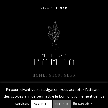
VIEW THE MAP
/
/
HOME
GTCS
GDPR
En poursuivant votre navigation, vous acceptez l’utilisation
2024 © MAISON PAMPA
des cookies afin de permettre le bon fonctionnement de nos
CONCEPTION : JOURDAN CRÉATION
/
CRÉDITS PHOTO : NICOLAS
MATHEUS / MORGAN PALUN
services.
En savoir +
ACCEPTER
REFUSER