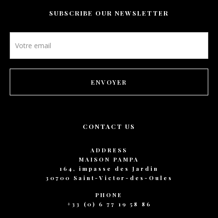
CONTACT
SUBSCRIBE OUR NEWSLETTER
BOOKING
Newsletter
footer
EN
ENVOYER
CONTACT US
ADDRESS
MAISON PAMPA
164, impasse des Jardin
30700 Saint-Victor-des-Oules
PHONE
+33 (0) 6 77 19 58 86