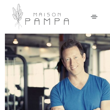
WELCOME
MAISON PAMPA
OUR STORY
LEISURE
GALLERY
OUR PRICES