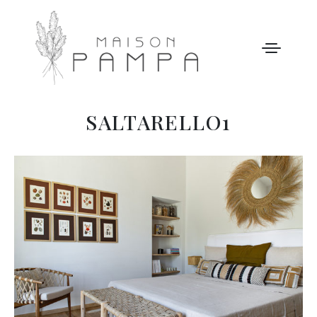
SALTARELLO1
WELCOME
MAISON PAMPA
NOTRE HISTOIRE
ACTIVITÉS
GALERIE
NOS TARIFS