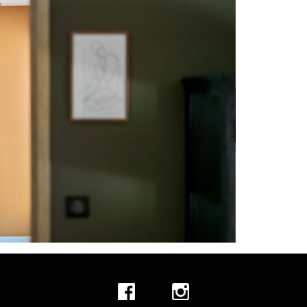
+ 44 789 899 0
hello@verne.c
Social 
Facebook
Instagram
TripAdvisor