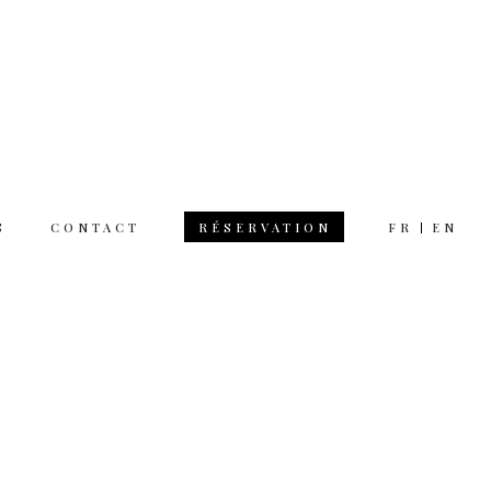
S
CONTACT
FR
EN
RÉSERVATION
 hours
rsday 12am 11pm
day 12am 12pm
 on Monday
tion & questions