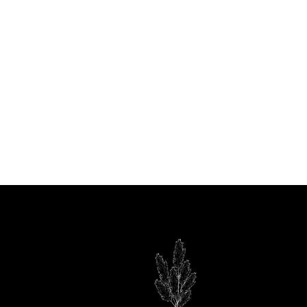
90
om
media