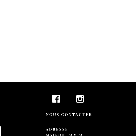
+ 44 789 899 0
hello@verne.c
Social 
Facebook
Instagram
TripAdvisor
NOUS CONTACTER
ADRESSE
MAISON PAMPA