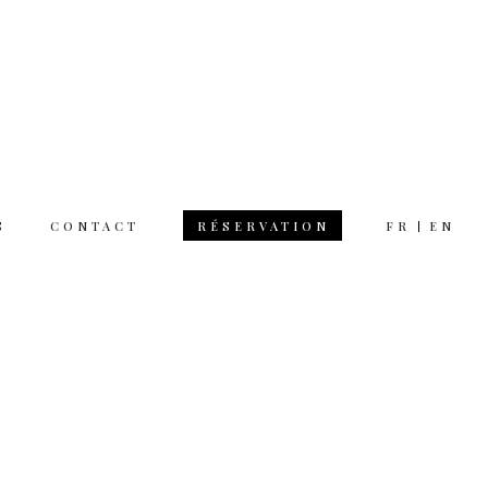
S
CONTACT
FR
EN
RÉSERVATION
 hours
rsday 12am 11pm
day 12am 12pm
 on Monday
tion & questions