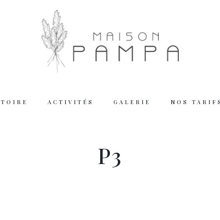
STOIRE
ACTIVITÉS
GALERIE
NOS TARIF
Working
P3
Tuesday – Thu
Friday – Satur
We are closed
Reserva