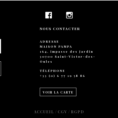
+ 44 789 899 0
hello@verne.c
Social 
NOUS CONTACTER
Facebook
Instagram
ADRESSE
TripAdvisor
MAISON PAMPA
164, impasse des Jardin
30700 Saint-Victor-des-
Oules
TÉLÉPHONE
+33 (0) 6 77 19 58 86
VOIR LA CARTE
/
/
ACCUEIL
CGV
RGPD