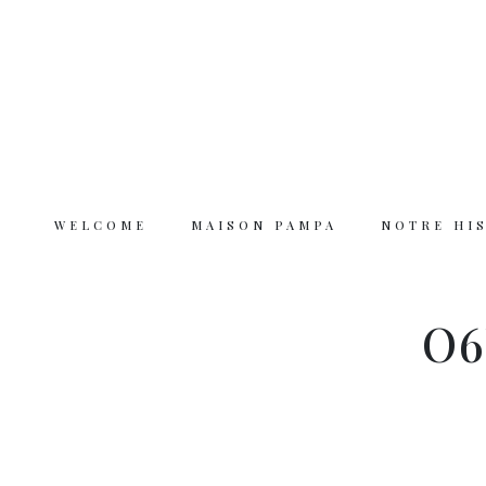
WELCOME
MAISON PAMPA
NOTRE HI
Welcome
O6
Maison Pampa
Notre histoire