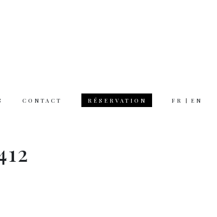
S
CONTACT
FR
EN
RÉSERVATION
 hours
412
rsday 12am 11pm
day 12am 12pm
 on Monday
tion & questions