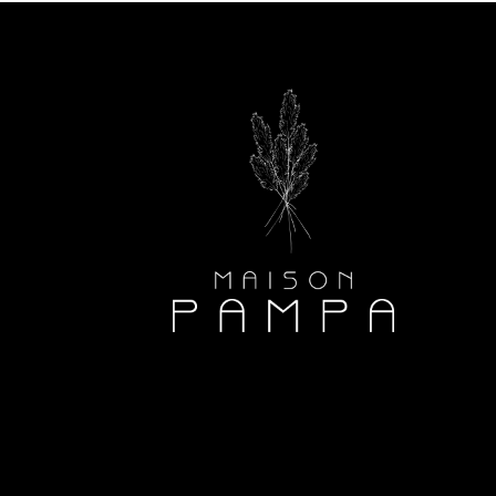
90
om
media