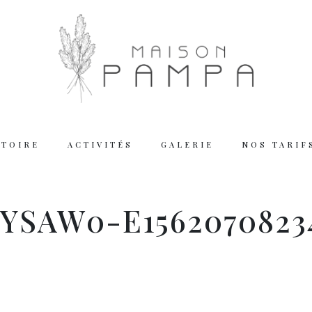
STOIRE
ACTIVITÉS
GALERIE
NOS TARIF
Working
YSAW0-E1562070823
Tuesday – Thu
Friday – Satur
We are closed
Reserva