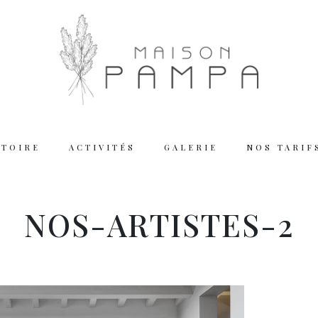
STOIRE
ACTIVITÉS
GALERIE
NOS TARIF
Working
NOS-ARTISTES-2
Tuesday – Thu
Friday – Satur
We are closed
Reserva