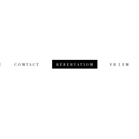
S
CONTACT
FR
EN
RÉSERVATION
 hours
rsday 12am 11pm
day 12am 12pm
 on Monday
tion & questions