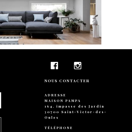
+ 44 789 899 0
hello@verne.c
Social 
Facebook
Instagram
TripAdvisor
NOUS CONTACTER
ADRESSE
MAISON PAMPA
164, impasse des Jardin
30700 Saint-Victor-des-
Oules
TÉLÉPHONE