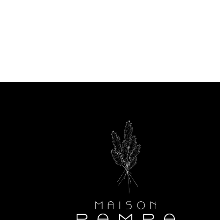
90
om
media