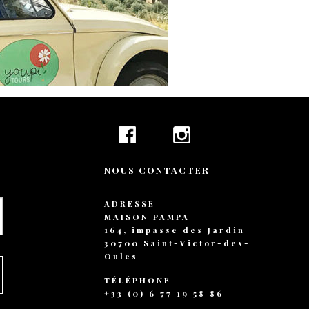
+ 44 789 899 0
hello@verne.c
Social 
Facebook
Instagram
TripAdvisor
NOUS CONTACTER
ADRESSE
MAISON PAMPA
164, impasse des Jardin
30700 Saint-Victor-des-
Oules
TÉLÉPHONE
+33 (0) 6 77 19 58 86