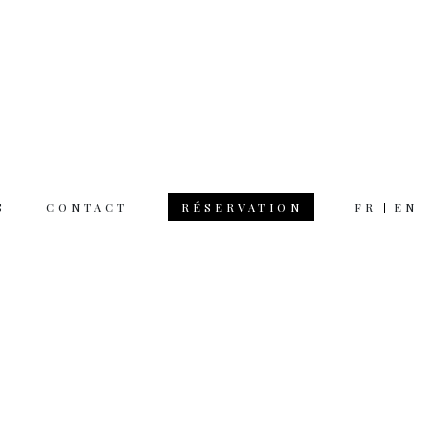
S
CONTACT
FR
EN
RÉSERVATION
 hours
rsday 12am 11pm
day 12am 12pm
 on Monday
tion & questions