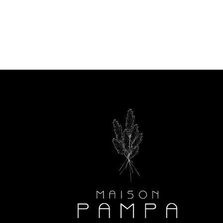
90
om
media