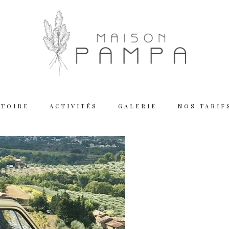
STOIRE
ACTIVITÉS
GALERIE
NOS TARIF
Working
Tuesday – Thu
Friday – Satur
We are closed
Reserva