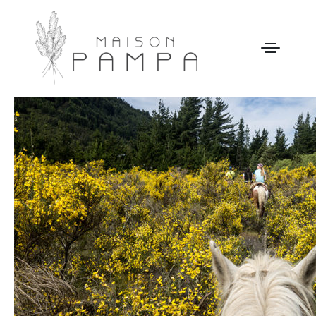
WELCOME
MAISON PAMPA
NOTRE HISTOIRE
ACTIVITÉS
GALERIE
NOS TARIFS