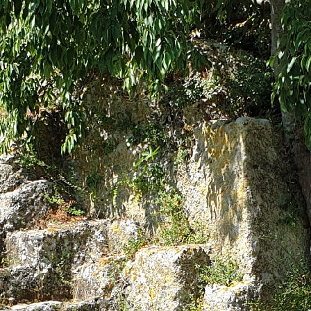
+ 44 789 899 0
hello@verne.c
Social 
Facebook
Instagram
TripAdvisor