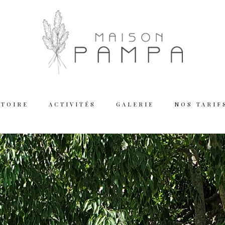
STOIRE
ACTIVITÉS
GALERIE
NOS TARIF
Working
Tuesday – Thu
Friday – Satur
We are closed
Reserva