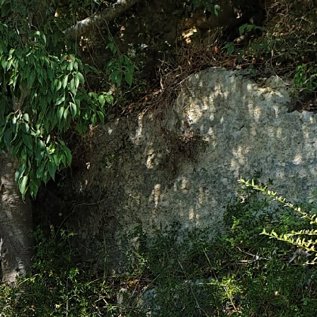
90
om
media