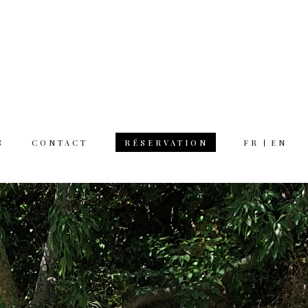
S
CONTACT
FR
EN
RÉSERVATION
 hours
rsday 12am 11pm
day 12am 12pm
 on Monday
tion & questions