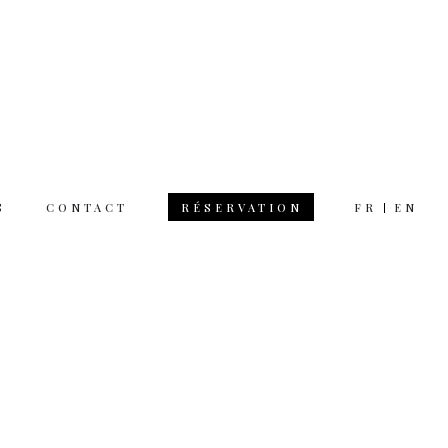
S
CONTACT
FR
EN
RÉSERVATION
 hours
rsday 12am 11pm
day 12am 12pm
 on Monday
tion & questions