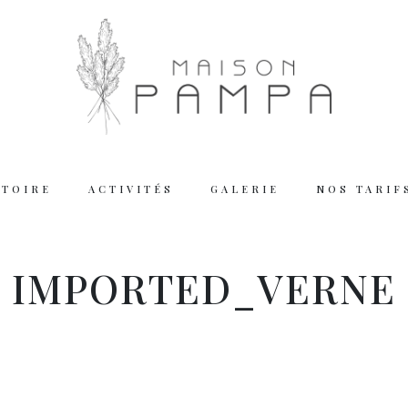
STOIRE
ACTIVITÉS
GALERIE
NOS TARIF
Working
IMPORTED_VERNE
Tuesday – Thu
Friday – Satur
We are closed
Reserva