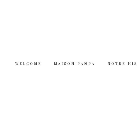
WELCOME
MAISON PAMPA
NOTRE HI
Welcome
Maison Pampa
Notre histoire