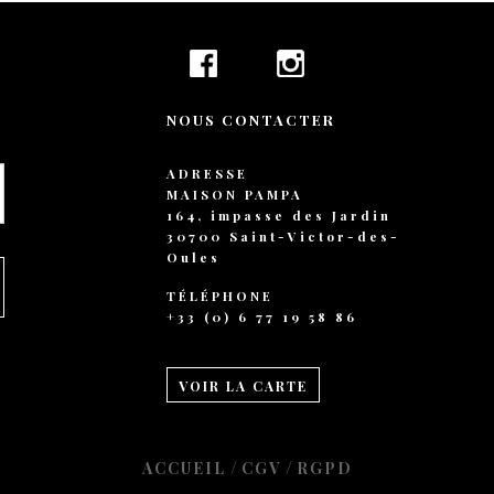
+ 44 789 899 0
hello@verne.c
Social 
NOUS CONTACTER
Facebook
Instagram
ADRESSE
TripAdvisor
MAISON PAMPA
164, impasse des Jardin
30700 Saint-Victor-des-
Oules
TÉLÉPHONE
+33 (0) 6 77 19 58 86
VOIR LA CARTE
/
/
ACCUEIL
CGV
RGPD