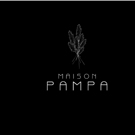
90
om
media