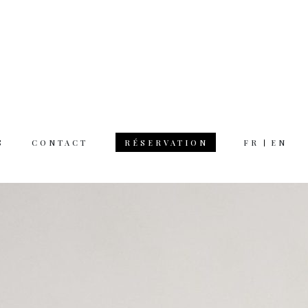
S
CONTACT
FR
EN
RÉSERVATION
 hours
rsday 12am 11pm
day 12am 12pm
 on Monday
tion & questions