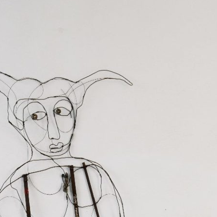
+ 44 789 899 0
hello@verne.c
Social 
Facebook
Instagram
TripAdvisor