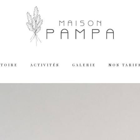
STOIRE
ACTIVITÉS
GALERIE
NOS TARIF
Working
Tuesday – Thu
Friday – Satur
We are closed
Reserva