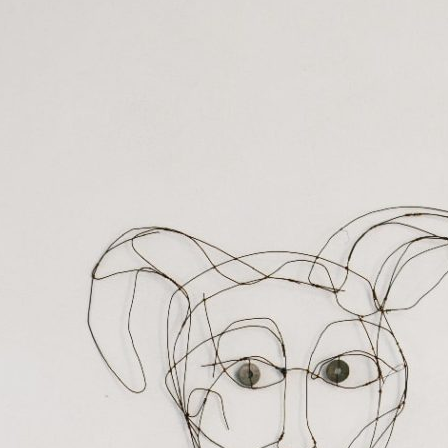
90
om
media