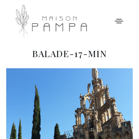
BALADE-17-MIN
WELCOME
MAISON PAMPA
NOTRE HISTOIRE
ACTIVITÉS
GALERIE
NOS TARIFS