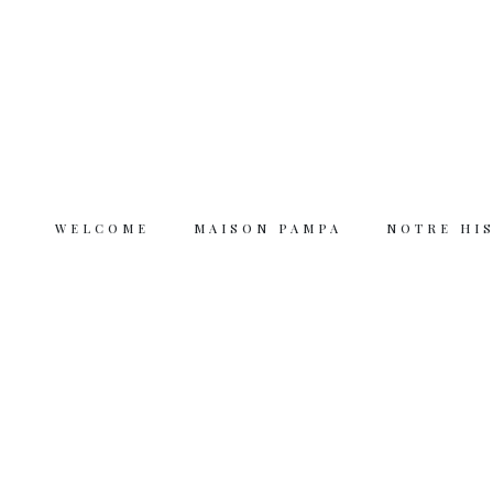
WELCOME
MAISON PAMPA
NOTRE HI
Welcome
Maison Pampa
Notre histoire