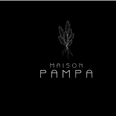
90
om
media