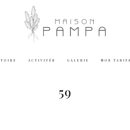
STOIRE
ACTIVITÉS
GALERIE
NOS TARIF
Working
59
Tuesday – Thu
Friday – Satur
We are closed
Reserva