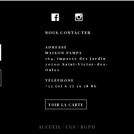
+ 44 789 899 0
hello@verne.c
Social 
NOUS CONTACTER
Facebook
Instagram
ADRESSE
TripAdvisor
MAISON PAMPA
164, impasse des Jardin
30700 Saint-Victor-des-
Oules
TÉLÉPHONE
+33 (0) 6 77 19 58 86
VOIR LA CARTE
/
/
ACCUEIL
CGV
RGPD