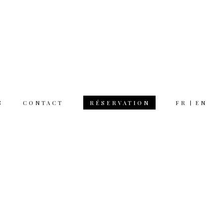
S
CONTACT
FR
EN
RÉSERVATION
 hours
rsday 12am 11pm
day 12am 12pm
 on Monday
tion & questions